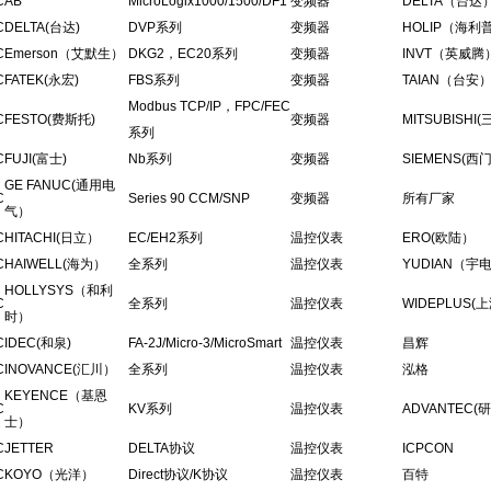
C
AB
MicroLogix1000/1500/DF1
变频器
DELTA（台达
C
DELTA(台达)
DVP系列
变频器
HOLIP（海利
C
Emerson（艾默生）
DKG2，EC20系列
变频器
INVT（英威腾
C
FATEK(永宏)
FBS系列
变频器
TAIAN（台安
Modbus TCP/IP，FPC/FEC
C
FESTO(费斯托)
变频器
MITSUBISHI
系列
C
FUJI(富士)
Nb系列
变频器
SIEMENS(西
GE FANUC(通用电
C
Series 90 CCM/SNP
变频器
所有厂家
气）
C
HITACHI(日立）
EC/EH2系列
温控仪表
ERO(欧陆）
C
HAIWELL(海为）
全系列
温控仪表
YUDIAN（宇
HOLLYSYS（和利
C
全系列
温控仪表
WIDEPLUS(
时）
C
IDEC(和泉)
FA-2J/Micro-3/MicroSmart
温控仪表
昌辉
C
INOVANCE(汇川）
全系列
温控仪表
泓格
KEYENCE（基恩
C
KV系列
温控仪表
ADVANTEC(
士）
C
JETTER
DELTA协议
温控仪表
ICPCON
C
KOYO（光洋）
Direct协议/K协议
温控仪表
百特