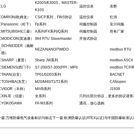
K200S/K300S，MASTER-
C
LG
温控仪表
东辉
K10S
C
OMRON(欧姆龙）
CS/CP系列，FINS协议
温控仪表
红润
C
Panasonic（松下）
Fp系列
伺服控制器
安川伺服
C
MITSUBISHI(三菱）
A系列/FX系列/Q系列
伺服控制器
所有厂家
C
MODICON(莫迪康）
984 RTU Slave/master
开放式协议
SCHNEIDER（施耐
C
NEZA/NANO/TWIDO
modbus RTU
德）
C
SHARP（夏普）
Sharp JW系列
modbus ASCII
C
SIEMENS(西门子)
S7-200/S7-300(PPI，MPI)
modbus TCP/I
C
TAIAN(台安）
TP01/02/03系列
BACNET
C
TOSHIBA(东芝）
M20/M40/T1/T2系列
CANopen
C
VIGOR（丰炜）
M/VB系列
J1939
C
XINJE（信捷）
全系列
只列出部分协议，更多的协议请查看
C
YOKOGAWA
FA-M3系列
通讯，放心选购
一篇:万维防爆电气设备标识与标志
下一篇:欧洲防爆认证(ATEX认证)与中国防爆标准