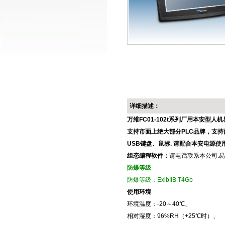
详细描述：
万维F
C01-102t
系列厂用本安型人机
支持市面上绝大部分
PLC
品牌，支持
USB
键盘、鼠标
.
请配合本安电源使
组态编程软件
：
请电话联系本公司.
防爆等级
防爆等级：
ExibIIB T4Gb
使用环境
环境温度：-20～40℃、
相对湿度：96%RH（+25℃时）、