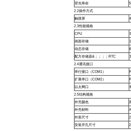
背光寿命
2.2操作方式
触摸屏
2.3性能规格
CPU
画面存储
动态存储
配方存储器&；；；；RTC
2.4通讯接口
串行接口（COM1）
扩展串口（COM2）
以太网口
2.5结构规格
外壳颜色
外壳材料
外形尺寸
安装开孔尺寸