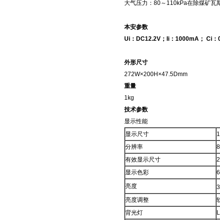
大气压力：80～110kPa
在
除煤矿瓦
本安参数
Ui：DC12.2V；Ii：1000mA； Ci：
外形尺寸
272W×200H×47.5Dmm
重量
1kg
技术参数
显示性能
显示尺寸
分辨率
8
有效显示尺寸
显示色彩
亮度
3
亮度调整
背光灯