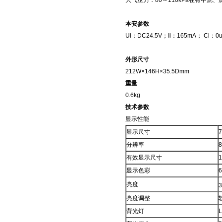
大气压力：80～110kPa在有甲
本安参数
Ui：DC24.5V；Ii：165mA； Ci：0
外形尺寸
212W×146H×35.5Dmm
重量
0.6kg
技术参数
显示性能
显示尺寸
分辨率
8
有效显示尺寸
显示色彩
亮度
3
亮度调整
背光灯